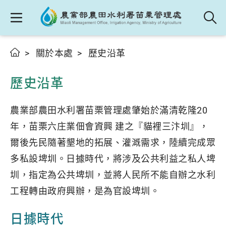
關於本處
歷史沿革
歷史沿革
農業部農田水利署苗栗管理處肇始於滿清乾隆20
年，苗栗六庄業佃會資興 建之『貓裡三汴圳』，
爾後先民隨著墾地的拓展、灌溉需求，陸續完成眾
多私設埤圳。日據時代，將涉及公共利益之私人埤
圳，指定為公共埤圳，並將人民所不能自辦之水利
工程轉由政府興辦，是為官設埤圳。
日據時代