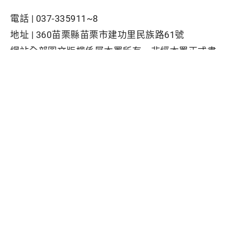
電話 |
037-335911~8
地址 |
360苗栗縣苗栗市建功里民族路61號
網站全部圖文版權係屬本署所有，非經本署正式書
面同意，不得將全部或部分內容，轉載於任何形式
媒體
Facebook粉絲專頁
隱私權保護政策
|
資訊安全政策
|
政府網站資料開放宣告