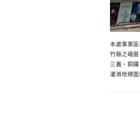
本處事業區
竹縣之峨眉
三義、銅鑼
灌溉地總面積