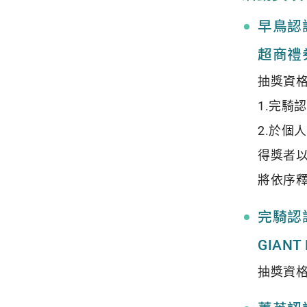
早鳥認證
超商禮券
抽獎資
1.完騎
2.於個
得獎者以
將依序
完騎認證
GIANT
抽獎資