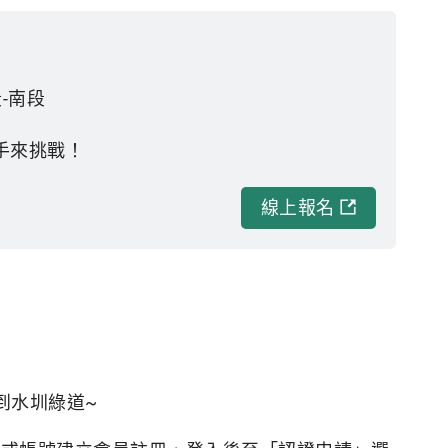
-南段
手來挑戰！
線上報名
到水圳綠道~