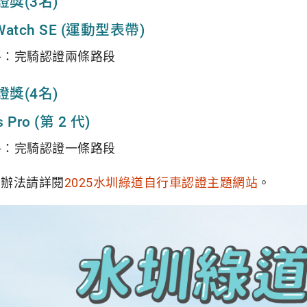
獎(3名)
 Watch SE (運動型表帶)
格：完騎認證兩條路段
獎(4名)
s Pro (第 2 代)
格：完騎認證一條路段
動辦法請詳閱
2025水圳綠道自行車認證主題網站
。