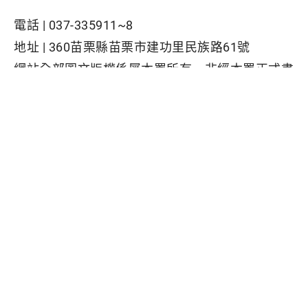
電話 |
037-335911~8
地址 |
360苗栗縣苗栗市建功里民族路61號
網站全部圖文版權係屬本署所有，非經本署正式書
面同意，不得將全部或部分內容，轉載於任何形式
媒體
Facebook粉絲專頁
隱私權保護政策
|
資訊安全政策
|
政府網站資料開放宣告