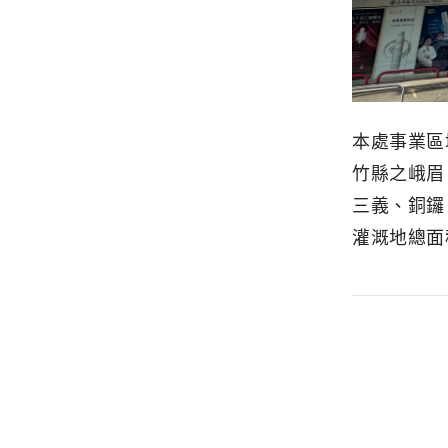
本處事業區
竹縣之峨眉
三義、銅鑼
灌溉地總面積