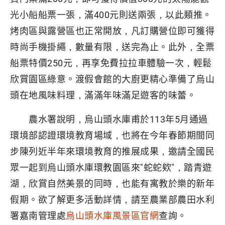
光小船船票一張，滿400元則送兩張，以此類推。
烤肉區與露營區也正常開放，凡訂購營位即可獲得
時尚手機掛繩，數量有限，送完為止。此外，全票
船票特價250元，再享免費拉拉車體驗一次，輕鬆
欣賞園區綠意。渡假會館的大廚更精心準備了烏山
頭在地風味料理，滿滿年味滿足遊客的味蕾。
農水署說明，烏山頭水庫甫於113年5月通過
環境部認證環境教育場域，也將在今年春節期間同
步陳列近半年來環境教育的推展成果，邀請全國民
眾一起到烏山頭水庫環教園區來"蛇蛇欸"，踏青遊
湖，欣賞自然美景的同時，也能有寓教於樂的新年
假期。欲了解更多活動詳情，請至農業部農田水利
署嘉南管理處
烏山頭水庫風景區官網
查詢。